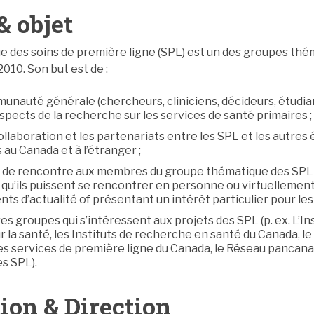
& objet
 des soins de première ligne (SPL) est un des groupes thé
010. Son but est de :
unauté générale (chercheurs, cliniciens, décideurs, étudian
pects de la recherche sur les services de santé primaires ;
ollaboration et les partenariats entre les SPL et les autre
s au Canada et à l’étranger ;
ux de rencontre aux membres du groupe thématique des SPL 
 qu’ils puissent se rencontrer en personne ou virtuellement
nts d’actualité of présentant un intérêt particulier pour les
es groupes qui s’intéressent aux projets des SPL (p. ex. L’In
r la santé, les Instituts de recherche en santé du Canada, le
es services de première ligne du Canada, le Réseau pancanad
s SPL).
ion & Direction