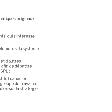
matiques originaux
ts) qui s’intéresse
s éléments du système
et d’autres
 afin de débattre
 SPL ;
stitut canadien
 groupe de travail sur
ien sur la stratégie