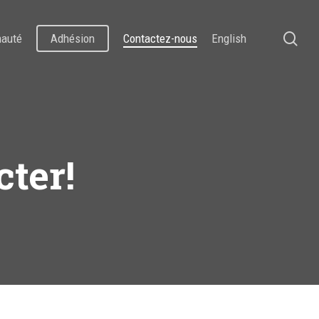
se
auté
Adhésion
Contactez-nous
English
ter!